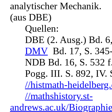
analytischer Mechanik. .
(aus DBE)
Quellen:
DBE (2. Ausg.) Bd. 6,
DMV
Bd. 17, S. 345
NDB Bd. 16, S. 532 f
Pogg. III. S. 892, IV. 
//histmath-heidelber
//mathshistory.st-
andrews.ac.uk/Biographi