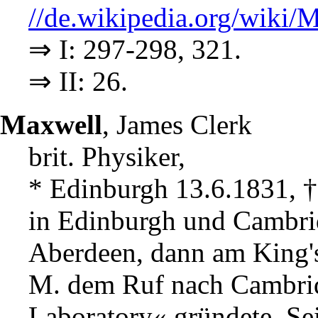
//de.wikipedia.org/wiki/
⇒ I: 297-298, 321.
⇒ II: 26.
Maxwell
, James Clerk
brit. Physiker,
* Edinburgh 13.6.1831, 
in Edinburgh und Cambrid
Aberdeen, dann am King's
M. dem Ruf nach Cambrid
Laboratory« gründete. Se