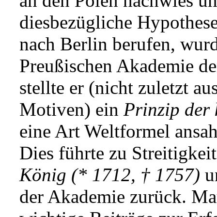
an den Polen nachwies u
diesbezügliche Hypothese
nach Berlin berufen, wur
Preußischen Akademie der
stellte er (nicht zuletzt a
Motiven) ein
Prinzip der
eine Art Weltformel ansa
Dies führte zu Streitigke
König (* 1712, † 1757)
u
der Akademie zurück. Mau