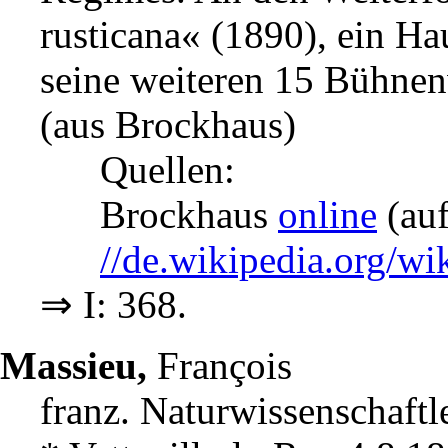
rusticana« (1890), ein H
seine weiteren 15 Bühnen
(aus Brockhaus)
Quellen:
Brockhaus
online
(auf
//de.wikipedia.org/wi
⇒ I: 368.
Massieu,
François
franz. Naturwissenschaftle