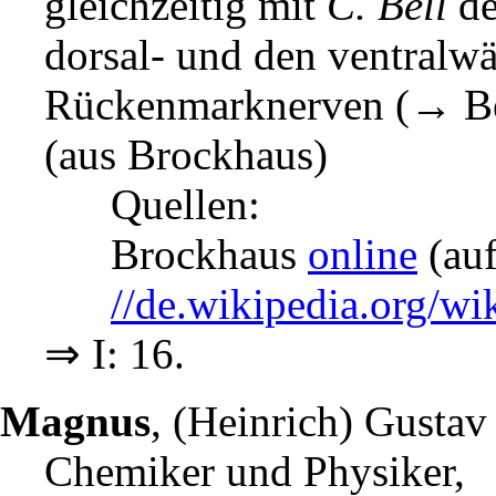
gleichzeitig mit
C. Bell
de
dorsal- und den ventralwä
Rückenmarknerven (→ Be
(aus Brockhaus)
Quellen:
Brockhaus
online
(auf
//de.wikipedia.org/
⇒ I: 16.
Magnus
, (Heinrich) Gustav
Chemiker und Physiker,