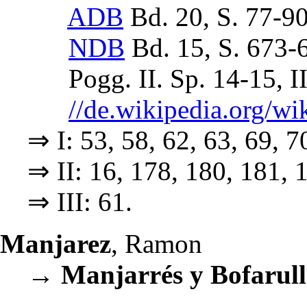
ADB
Bd. 20, S. 77-9
NDB
Bd. 15, S. 673-
Pogg. II. Sp. 14-15, III
//de.wikipedia.org/w
⇒ I: 53, 58, 62, 63, 69, 7
⇒ II: 16, 178, 180, 181, 
⇒ III: 61.
Manjarez
, Ramon
→
Manjarrés y Bofarull