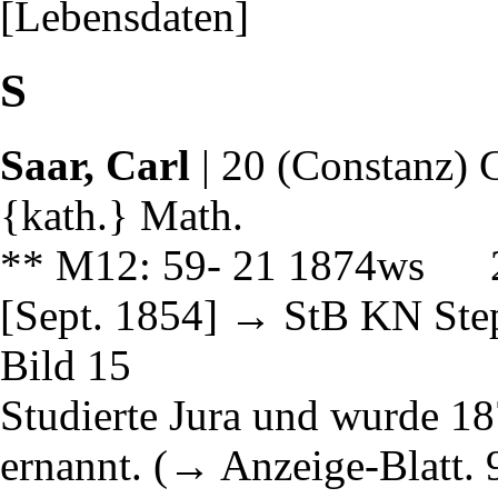
[Lebensdaten]
S
Saar, Carl
| 20 (Constanz) 
{kath.} Math.
** M12: 59- 21 1874ws 2
[Sept. 1854] → StB KN Step
Bild 15
Studierte Jura und wurde 1
ernannt. (→ Anzeige-Blatt. 