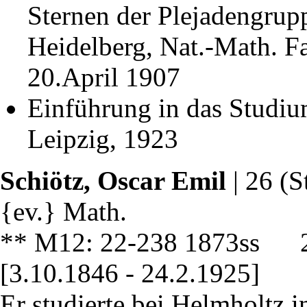
Sternen der Plejadengrupp
Heidelberg, Nat.-Math. Fa
20.April 1907
Einführung in das Studiu
Leipzig, 1923
Schiötz, Oscar Emil
| 26 (S
{ev.} Math.
** M12: 22-238 1873ss 2
[3.10.1846 - 24.2.1925]
Er studierte bei Helmholtz i