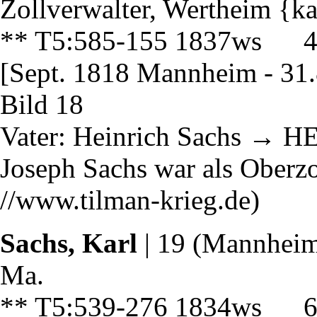
Zollverwalter, Wertheim {k
** T5:585-155 1837ws 4
[Sept. 1818 Mannheim - 31
Bild 18
Vater: Heinrich Sachs → H
Joseph Sachs war als Oberzo
//www.tilman-krieg.de)
Sachs, Karl
| 19 (Mannheim
Ma.
** T5:539-276 1834ws 6 