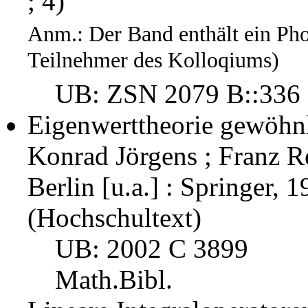
; 4)
Anm.: Der Band enthält ein Ph
Teilnehmer des Kolloqiums)
UB: ZSN 2079 B::336
Eigenwerttheorie gewöhnl
Konrad Jörgens ; Franz Re
Berlin [u.a.] : Springer, 1
(Hochschultext)
UB: 2002 C 3899
Math.Bibl.