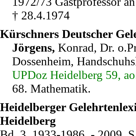
1972/73 Gastprofessor an
† 28.4.1974
Kürschners Deutscher Gel
Jörgens,
Konrad, Dr. o.P
Dossenheim, Handschuhshe
UPDoz Heidelberg 59, ao.
68. Mathematik.
Heidelberger Gelehrtenlex
Heidelberg
Bd. 3. 1933-1986. - 2009, S