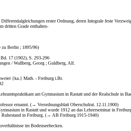
Differentialgleichungen erster Ordnung, deren Integrale feste Verzwei
m dritten Grade enthalten-
 zu Berlin ; 1895/96)
 Bd. 17 (1902), S. 293-296
ungen / Wallberg, Georg ; Guldberg, Alf.
eier {ka.} Math. - Freiburg i.Br.
92
s Lehramtspraktikant am Gymnasium in Rastatt und der Realschule in 
fessor ernannt. (→ Verordnungsblatt Oberschulrat. 12.11.1900)
nasium in Rastatt und wurde 1912 an das Lehrerseminar in Freiburg v
en Ruhestand in Freiburg. (→ AB Freiburg 1915-1940)
gsverhältnisse im Bodenseebecken.