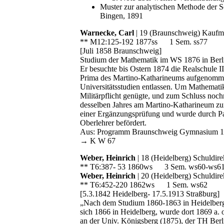
Muster zur analytischen Methode der S
Bingen, 1891
Warnecke, Carl
| 19 (Braunschweig) Kaufma
** M12:125-192 1877ss 1 Sem. ss77
[Juli 1858 Braunschweig]
Studium der Mathematik im WS 1876 in Berl
Er besuchte bis Ostern 1874 die Realschule II
Prima des Martino-Katharineums aufgenommen
Universitätsstudien entlassen. Um Mathematik
Militärpflicht genügte, und zum Schluss noch
desselben Jahres am Martino-Katharineum zur 
einer Ergänzungsprüfung und wurde durch Pa
Oberlehrer befördert.
Aus: Programm Braunschweig Gymnasium 1
→ K W 67
Weber, Heinrich
| 18 (Heidelberg) Schuldire
** T6:387- 53 1860ws 3 Sem. ws60-ws6
Weber, Heinrich
| 20 (Heidelberg) Schuldire
** T6:452-220 1862ws 1 Sem. ws62
[5.3.1842 Heidelberg- 17.5.1913 Straßburg]
„Nach dem Studium 1860-1863 in Heidelberg u
sich 1866 in Heidelberg, wurde dort 1869 a. 
an der Univ. Königsberg (1875), der TH Berl