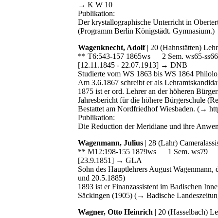
→ K W 10
Publikation:
Der krystallographische Unterricht in Obertert
(Programm Berlin Königstädt. Gymnasium.)
Wagenknecht, Adolf
| 20 (Hahnstätten) Lehr
** T6:543-157 1865ws 2 Sem. ws65-ss66
[12.11.1845 - 22.07.1913] → DNB
Studierte vom WS 1863 bis WS 1864 Philolo
Am 3.6.1867 schreibt er als Lehramtskandida
1875 ist er ord. Lehrer an der höheren Bürge
Jahresbericht für die höhere Bürgerschule (R
Bestattet am Nordfriedhof Wiesbaden. (→ ht
Publikation:
Die Reduction der Meridiane und ihre Anwen
Wagenmann, Julius
| 28 (Lahr) Cameralassi
** M12:198-155 1879ws 1 Sem. ws79
[23.9.1851] → GLA
Sohn des Hauptlehrers August Wagenmann, de
und 20.5.1885)
1893 ist er Finanzassistent im Badischen In
Säckingen (1905) (→ Badische Landeszeitun
Wagner, Otto Heinrich
| 20 (Hasselbach) Le