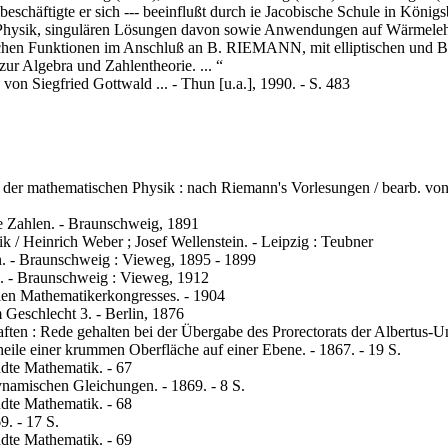
beschäftigte er sich --- beeinflußt durch ie Jacobische Schule in Königsbe
 Physik, singulären Lösungen davon sowie Anwendungen auf Wärmelehr
lschen Funktionen im Anschluß an B. RIEMANN, mit elliptischen und B
ur Algebra und Zahlentheorie. ... “
on Siegfried Gottwald ... - Thun [u.a.], 1990. - S. 483
en der mathematischen Physik : nach Riemann's Vorlesungen / bearb. v
he Zahlen. - Braunschweig, 1891
 / Heinrich Weber ; Josef Wellenstein. - Leipzig : Teubner
n. - Braunschweig : Vieweg, 1895 - 1899
e. - Braunschweig : Vieweg, 1912
alen Mathematikerkongresses. - 1904
Geschlecht 3. - Berlin, 1876
ften : Rede gehalten bei der Übergabe des Prorectorats der Albertus-U
eile einer krummen Oberfläche auf einer Ebene. - 1867. - 19 S.
ndte Mathematik. - 67
namischen Gleichungen. - 1869. - 8 S.
ndte Mathematik. - 68
9. - 17 S.
ndte Mathematik. - 69