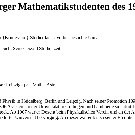
rger Mathematikstudenten des 1
r {Konfession} Studienfach - vorher besuchte Univ.
buch: Semesterzahl Studienzeit
sor Leipzig {pr.} Math.+Astr.
hysik in Heidelberg, Berlin und Leipzig. Nach seiner Promotion 1892 
96 Assistent an der Universität in Göttingen und habilitierte sich dort
ostock. Ab 1907 war er Dozent beim Physikalischen Verein und an der A
furter Universität hervorging. An dieser war er bis zu seiner Emeritie