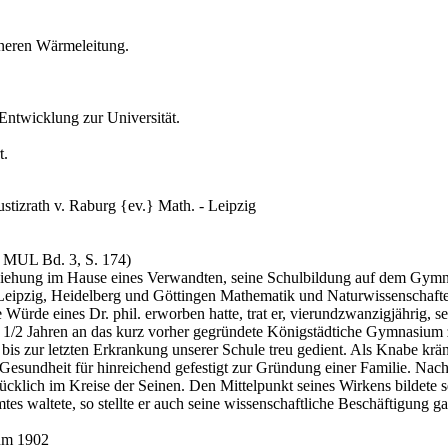
neren Wärmeleitung.
Entwicklung zur Universität.
t.
Justizrath v. Raburg {ev.} Math. - Leipzig
→ MUL Bd. 3, S. 174)
rziehung im Hause eines Verwandten, seine Schulbildung auf dem Gymna
 in Leipzig, Heidelberg und Göttingen Mathematik und Naturwissenschaf
Würde eines Dr. phil. erworben hatte, trat er, vierundzwanzigjährig, se
/2 Jahren an das kurz vorher gegründete Königstädtiche Gymnasium zu B
is zur letzten Erkrankung unserer Schule treu gedient. Als Knabe kränkl
 Gesundheit für hinreichend gefestigt zur Gründung einer Familie. Nach 
ücklich im Kreise der Seinen. Den Mittelpunkt seines Wirkens bildete s
tes waltete, so stellte er auch seine wissenschaftliche Beschäftigung ga
um 1902