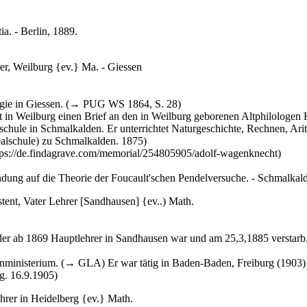
ia. - Berlin, 1889.
er, Weilburg {ev.} Ma. - Giessen
gie in Giessen. (→ PUG WS 1864, S. 28)
t in Weilburg einen Brief an den in Weilburg geborenen Altphilologe
rschule in Schmalkalden. Er unterrichtet Naturgeschichte, Rechnen, A
ealschule) zu Schmalkalden. 1875)
tps://de.findagrave.com/memorial/254805905/adolf-wagenknecht)
dung auf die Theorie der Foucault'schen Pendelversuche. - Schmalkal
stent, Vater Lehrer [Sandhausen] {ev..) Math.
r ab 1869 Hauptlehrer in Sandhausen war und am 25,3,1885 verstarb.
nenministerium. (→ GLA) Er war tätig in Baden-Baden, Freiburg (1903
g. 16.9.1905)
hrer in Heidelberg {ev.} Math.