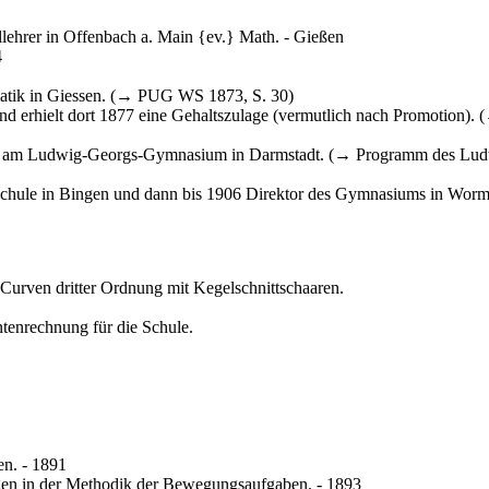
llehrer in Offenbach a. Main {ev.} Math. - Gießen
4
atik in Giessen. (→ PUG WS 1873, S. 30)
d erhielt dort 1877 eine Gehaltszulage (vermutlich nach Promotion)
rer am Ludwig-Georgs-Gymnasium in Darmstadt. (→ Programm des Lu
chule in Bingen und dann bis 1906 Direktor des Gymnasiums in Worms. 
rven dritter Ordnung mit Kegelschnittschaaren.
tenrechnung für die Schule.
n. - 1891
gen in der Methodik der Bewegungsaufgaben. - 1893