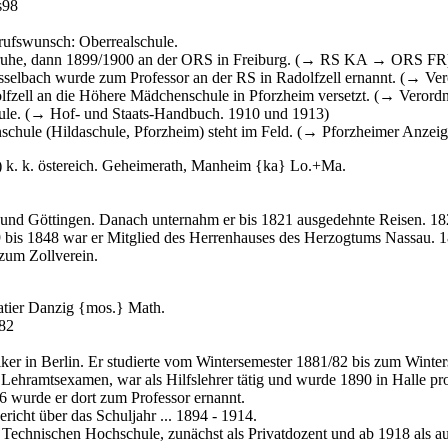
s98
rufswunsch: Oberrealschule.
lsruhe, dann 1899/1900 an der ORS in Freiburg. (→ RS KA → ORS FR
elbach wurde zum Professor an der RS in Radolfzell ernannt. (→ Vero
fzell an die Höhere Mädchenschule in Pforzheim versetzt. (→ Verordn
Schule. (→ Hof- und Staats-Handbuch. 1910 und 1913)
chule (Hildaschule, Pforzheim) steht im Feld. (→ Pforzheimer Anzeig
) k. k. östereich. Geheimerath, Manheim {ka} Lo.+Ma.
g und Göttingen. Danach unternahm er bis 1821 ausgedehnte Reisen. 18
9 bis 1848 war er Mitglied des Herrenhauses des Herzogtums Nassau. 
 zum Zollverein.
vatier Danzig {mos.} Math.
82
r in Berlin. Er studierte vom Wintersemester 1881/82 bis zum Winte
 Lehramtsexamen, war als Hilfslehrer tätig und wurde 1890 in Halle p
6 wurde er dort zum Professor ernannt.
richt über das Schuljahr ... 1894 - 1914.
r Technischen Hochschule, zunächst als Privatdozent und ab 1918 als au