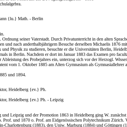
chulalgebra.
nn {lu.} Math. - Berlin
in.
. Ordnung seiner Vaterstadt. Durch Privatunterricht in den alten Sprach
 und nach anderthalbjährigem Besuche derselben Michaelis 1876 mit 
 und Physik zu studieren, besuchte er die Universitäten Berlin, Heide
mals in Berlin. Nachdem er dort im Januar 1883 das Examen pro facultat
Ableistung des Probejahres ein, unterzog sich vor der Herzogl. Wisse
tent vom 1. Oktober 1885 am Alten Gymnasium als Gymnasiallehrer an
885 und 1894.
ktor, Heidelberg {ev.} Ph.
1
ktor, Heidelberg {ev.} Ph. - Leipzig
nd Leipzig und der Promotion 1863 in Heidelberg ging W. zunächst na
o. Prof. und 1870 o. Prof. am Eidgenössischen Polytechnikum Zürich. V
in-Charlottenburg (1883), den Uniw. Marburg (1884) und Göttingen (1