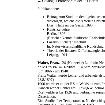
→ Catalogus Professorum der TU Berlin.
Publikationen:
Beitrag zum Studium der algebraischen 
diejenigen, welche die Abteilung bis zu
Diss., Halle an der Saale, 1890
Kants Zeitlehre.
Berlin, 1896.
(Bericht / Neunte Städtische Realschule
Lazarus Fuchs † : Nachruf.
In: Naturwissenschaftliche Rundschau.
Theorie der linearen Differenzengleich
Leipzig, 1911
Walter, Franz
| 24 (Neuweier) Landwirt Neuw
** M12:538-142 1890ws 4 Sem. ws90-ss
[um 1866 - um 1940]
Franz Walter wurde Lehrer und arbeitete al
28.8.1897)
1900 wurde er an der RS in Waldshut zum Pro
Danach war er Lehrer am Ludwig-Wilhelm-Gym
Dort wirkte er bis 1926 und verbrachte sein
Dissertation:
Eine Studie über Temperatur- u. Niederschla
Freiburg /Br., Phil. Fak., Diss. v. 1892