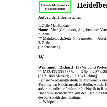
Heidelbe
Aufbau der Informationen:
1. Zeile Matrikeldaten
Name
| Alter (Geburtsort) Angaben zum Vate
2. Zeile
** Matrikelbuch:Seite-Nr. Semester Adress
3. Zeile
[Lebensdaten]
W
Wachsmuth, Richard
| 19 (Marburg) Profes
** M12:433-355 1887ss 3 Sem. ss87-ss88
[21.3.1868 Marburg - 1.1.1941 Icking]
Richard Wachsmuth studierte Mathematik und P
Technischen Reichsanstalt in Berlin, wurde 18
außerordentlicher Professor für Physik in R
Handelswissenschaften, aus der 1914 die Frank
des Physikalilschen Instituts.
→ Wikipedia