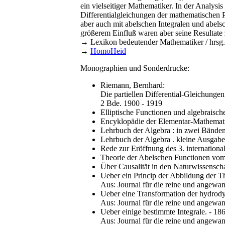
ein vielseitiger Mathematiker. In der Analysis 
Differentialgleichungen der mathematischen
aber auch mit abelschen Integralen und abe
größerem Einfluß waren aber seine Resultate z
→ Lexikon bedeutender Mathematiker / hrsg. v
→
HomoHeid
Monographien und Sonderdrucke:
Riemann, Bernhard:
Die partiellen Differential-Gleichung
2 Bde. 1900 - 1919
Elliptische Functionen und algebraisc
Encyklopädie der Elementar-Mathematik
Lehrbuch der Algebra : in zwei Bände
Lehrbuch der Algebra . kleine Ausgab
Rede zur Eröffnung des 3. internation
Theorie der Abelschen Functionen vom 
Über Causalität in den Naturwissenscha
Ueber ein Princip der Abbildung der Th
Aus: Journal für die reine und angewa
Ueber eine Transformation der hydrody
Aus: Journal für die reine und angewa
Ueber einige bestimmte Integrale. - 186
Aus: Journal für die reine und angewa