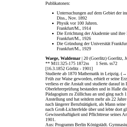
Publikatonen:
Untersuchungen auf dem Gebiet der in
Diss., Nov. 1892
Physik vor 100 Jahren.
Frankfurt/M., 1914
Die Errichtung der Akademie und ihre 
Frankfurt/M., 1926
Die Gründung der Universität Frankfur
Frankfurt/M., 1929
Waege, Waldemar
| 20 (Goerlitz) Goerlitz, 
** M11:325-175 1872ss 1 Sem. ss72
[16.3.1852 Görlitz - 1901]
Studierte ab 1870 Mathematik in Leipzig. (
Früh zur Waise geworden, erhielt er seine E
verliess er die Anstalt und studierte darauf
Oberlehrerprüfung bestanden und in Halle die 
Pädagogium zu Züllichau an und ging nach 1 1
Anstellung und hat seitdem mehr als 22 Jahre b
nach längerer Berufstätigkeit, als Mann seine
nach Groß-Lichterfelde über und lebte dort gl
Gewissenhaftigkeit und Pflichttreue seines Am
1901.
Aus: Programm Berlin Königstädt. Gymnasi