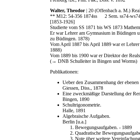
Walter, Theodor
| 20 (Offenbach a. M.) Rea
** M12: 54-356 1874ss 2 Sem. ss74-ws7
[1853-1926]
Studierte vom SS 1871 bis WS 1873 Mathem
Er war Lehrer am Gymnasium in Büdingen un
zu Büdingen. 1878)
Vom April 1887 bis April 1889 war er Leh
1888)
Vom 1889 bis 1900 war er Direktor der Reals
(→ DNB Schulleiter in Bingen und Worms)
Publikationen:
Ueber den Zusammenhang der ebenen Cu
Giessen, Diss., 1878
Eine zweckmäßige Darstellung der Ren
Bingen, 1890
Schultrigonometrie.
Halle, 1891
Algebraische Aufgaben.
Berlin [u.a.]
Bewegungsaufgaben. - 1889
Quadratische Bewegungsaufgabe
Note über weitere Vereinfachun