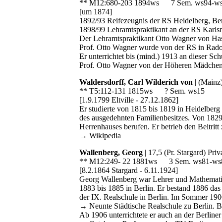
** M12:680-203 1894ws 7 Sem. ws94-w
[um 1874]
1892/93 Reifezeugnis der RS Heidelberg, Be
1898/99 Lehramtspraktikant an der RS Kar
Der Lehramtspraktikant Otto Wagner von Hass
Prof. Otto Wagner wurde von der RS in Radol
Er unterrichtet bis (mind.) 1913 an dieser 
Prof. Otto Wagner von der Höheren Mädchens
Waldersdorff, Carl Wilderich von
| (Mainz
** T5:112-131 1815ws ? Sem. ws15
[1.9.1799 Eltville - 27.12.1862]
Er studierte von 1815 bis 1819 in Heidelber
des ausgedehnten Familienbesitzes. Von 182
Herrenhauses berufen. Er betrieb den Beitritt
→ Wikipedia
Wallenberg, Georg
| 17,5 (Pr. Stargard) Pri
** M12:249- 22 1881ws 3 Sem. ws81-ws
[8.2.1864 Stargard - 6.11.1924]
Georg Wallenberg war Lehrer und Mathematike
1883 bis 1885 in Berlin. Er bestand 1886 das
der IX. Realschule in Berlin. Im Sommer 190
→ Neunte Städtische Realschule zu Berlin. Be
Ab 1906 unterrichtete er auch an der Berline